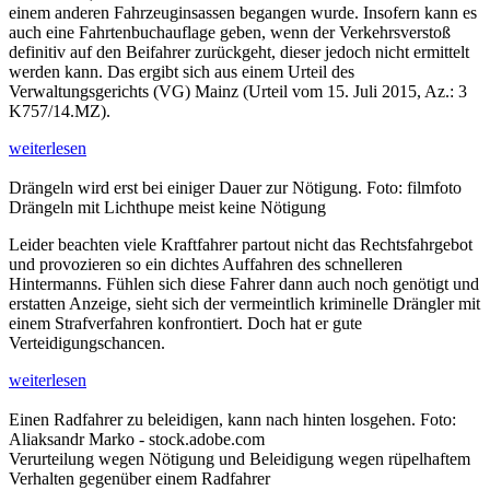
einem anderen Fahrzeuginsassen begangen wurde. Insofern kann es
auch eine Fahrtenbuchauflage geben, wenn der Verkehrsverstoß
definitiv auf den Beifahrer zurückgeht, dieser jedoch nicht ermittelt
werden kann. Das ergibt sich aus einem Urteil des
Verwaltungsgerichts (VG) Mainz (Urteil vom 15. Juli 2015, Az.: 3
K757/14.MZ).
weiterlesen
Drängeln wird erst bei einiger Dauer zur Nötigung. Foto: filmfoto
Drängeln mit Lichthupe meist keine Nötigung
Leider beachten viele Kraftfahrer partout nicht das Rechtsfahrgebot
und provozieren so ein dichtes Auffahren des schnelleren
Hintermanns. Fühlen sich diese Fahrer dann auch noch genötigt und
erstatten Anzeige, sieht sich der vermeintlich kriminelle Drängler mit
einem Strafverfahren konfrontiert. Doch hat er gute
Verteidigungschancen.
weiterlesen
Einen Radfahrer zu beleidigen, kann nach hinten losgehen. Foto:
Aliaksandr Marko - stock.adobe.com
Verurteilung wegen Nötigung und Beleidigung wegen rüpelhaftem
Verhalten gegenüber einem Radfahrer