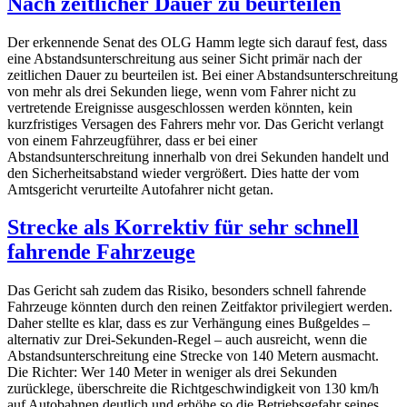
Nach zeitlicher Dauer zu beurteilen
Der erkennende Senat des OLG Hamm legte sich darauf fest, dass
eine Abstandsunterschreitung aus seiner Sicht primär nach der
zeitlichen Dauer zu beurteilen ist. Bei einer Abstandsunterschreitung
von mehr als drei Sekunden liege, wenn vom Fahrer nicht zu
vertretende Ereignisse ausgeschlossen werden könnten, kein
kurzfristiges Versagen des Fahrers mehr vor. Das Gericht verlangt
von einem Fahrzeugführer, dass er bei einer
Abstandsunterschreitung innerhalb von drei Sekunden handelt und
den Sicherheitsabstand wieder vergrößert. Dies hatte der vom
Amtsgericht verurteilte Autofahrer nicht getan.
Strecke als Korrektiv für sehr schnell
fahrende Fahrzeuge
Das Gericht sah zudem das Risiko, besonders schnell fahrende
Fahrzeuge könnten durch den reinen Zeitfaktor privilegiert werden.
Daher stellte es klar, dass es zur Verhängung eines Bußgeldes –
alternativ zur Drei-Sekunden-Regel – auch ausreicht, wenn die
Abstandsunterschreitung eine Strecke von 140 Metern ausmacht.
Die Richter: Wer 140 Meter in weniger als drei Sekunden
zurücklege, überschreite die Richtgeschwindigkeit von 130 km/h
auf Autobahnen deutlich und erhöhe so die Betriebsgefahr seines