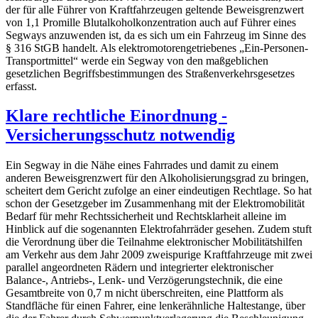
der für alle Führer von Kraftfahrzeugen geltende Beweisgrenzwert
von 1,1 Promille Blutalkoholkonzentration auch auf Führer eines
Segways anzuwenden ist, da es sich um ein Fahrzeug im Sinne des
§ 316 StGB handelt. Als elektromotorengetriebenes „Ein-Personen-
Transportmittel“ werde ein Segway von den maßgeblichen
gesetzlichen Begriffsbestimmungen des Straßenverkehrsgesetzes
erfasst.
Klare rechtliche Einordnung -
Versicherungsschutz notwendig
Ein Segway in die Nähe eines Fahrrades und damit zu einem
anderen Beweisgrenzwert für den Alkoholisierungsgrad zu bringen,
scheitert dem Gericht zufolge an einer eindeutigen Rechtlage. So hat
schon der Gesetzgeber im Zusammenhang mit der Elektromobilität
Bedarf für mehr Rechtssicherheit und Rechtsklarheit alleine im
Hinblick auf die sogenannten Elektrofahrräder gesehen. Zudem stuft
die Verordnung über die Teilnahme elektronischer Mobilitätshilfen
am Verkehr aus dem Jahr 2009 zweispurige Kraftfahrzeuge mit zwei
parallel angeordneten Rädern und integrierter elektronischer
Balance-, Antriebs-, Lenk- und Verzögerungstechnik, die eine
Gesamtbreite von 0,7 m nicht überschreiten, eine Plattform als
Standfläche für einen Fahrer, eine lenkerähnliche Haltestange, über