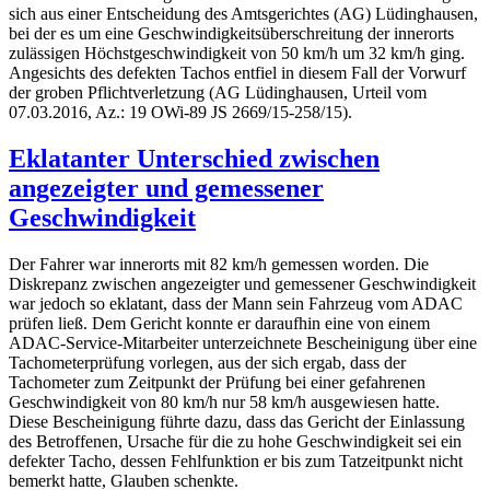
sich aus einer Entscheidung des Amtsgerichtes (AG) Lüdinghausen,
bei der es um eine Geschwindigkeitsüberschreitung der innerorts
zulässigen Höchstgeschwindigkeit von 50 km/h um 32 km/h ging.
Angesichts des defekten Tachos entfiel in diesem Fall der Vorwurf
der groben Pflichtverletzung (AG Lüdinghausen, Urteil vom
07.03.2016, Az.: 19 OWi-89 JS 2669/15-258/15).
Eklatanter Unterschied zwischen
angezeigter und gemessener
Geschwindigkeit
Der Fahrer war innerorts mit 82 km/h gemessen worden. Die
Diskrepanz zwischen angezeigter und gemessener Geschwindigkeit
war jedoch so eklatant, dass der Mann sein Fahrzeug vom ADAC
prüfen ließ. Dem Gericht konnte er daraufhin eine von einem
ADAC-Service-Mitarbeiter unterzeichnete Bescheinigung über eine
Tachometerprüfung vorlegen, aus der sich ergab, dass der
Tachometer zum Zeitpunkt der Prüfung bei einer gefahrenen
Geschwindigkeit von 80 km/h nur 58 km/h ausgewiesen hatte.
Diese Bescheinigung führte dazu, dass das Gericht der Einlassung
des Betroffenen, Ursache für die zu hohe Geschwindigkeit sei ein
defekter Tacho, dessen Fehlfunktion er bis zum Tatzeitpunkt nicht
bemerkt hatte, Glauben schenkte.