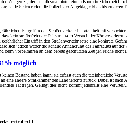
uf den Zeugen zu, der sich diesmal hinter einem Baum in Sicherheit brac
on; beide Seiten riefen die Polizei, der Angeklagte blieb bis zu deren E
fährlichen Eingriff in den Straßenverkehr in Tateinheit mit versuchter
dass kein strafbefreiender Rücktritt vom Versuch der Körperverletzung 
gefährlicher Eingriff in den Straßenverkehr setze eine konkrete Gefahr
 lasse sich jedoch weder die genaue Annäherung des Fahrzeugs auf der 
d beim Vorbeifahren an dem bereits geschützten Zeugen reiche nicht a
315b möglich
 keinen Bestand haben kann; sie erfasst auch die tateinheitliche Verur
an eine andere Strafkammer des Landgerichts zurück. Dabei ist nach An
lendete Tat tragen. Gelingt dies nicht, kommt jedenfalls eine Verurtei
rkehrs­strafrecht