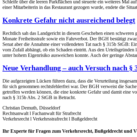
Schleife über die leeren Parkflächen und steuerte ein weiteres Mal a
einer Mitarbeiterin in das Restaurant gezogen wurde, endete die Situati
Konkrete Gefahr nicht ausreichend belegt
Rechtlich sah das Landgericht in diesem Geschehen einen schweren ge
Monate Freiheitsstrafe sowie ein Fahrverbot. Der BGH bestätigt zwar, 
Senat aber die Annahme einer vollendeten Tat nach § 315b StGB: Ein 
vom Zufall abhängt, ob ein Schaden eintritt. Aus den Urteilsgründen
unter hohem Eigenrisiko ausweichen konnte. Auch der geringe Abstan
Neue Verhandlung – auch Versuch nach § 
Die aufgezeigten Lücken führen dazu, dass die Verurteilung insgesamt
für sich genommen rechtsfehlerfrei war. Der BGH verweist die Sache 
getroffen werden können, die eine konkrete Gefahr und damit eine vol
nach § 315b Abs. 2 StGB in Betracht.
Christian Demuth, Düsseldorf
Rechtsanwalt l Fachanwalt für Strafrecht
Verkehrsrecht l Verkehrsstrafrecht l Bußgeldrecht
Ihr Experte für Fragen zum Verkehrsrecht, Bußgeldrecht und Ve